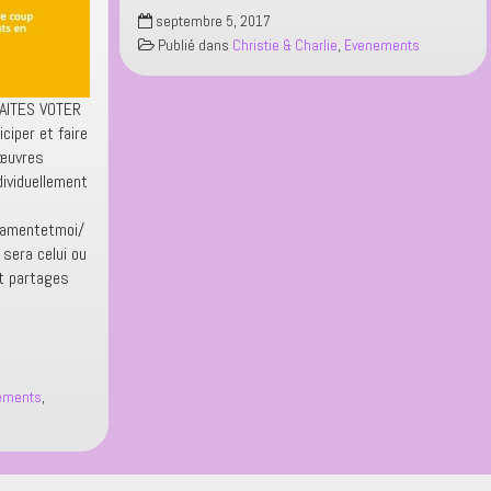
Prix
septembre 5, 2017
du
Publié dans
Christie & Charlie
,
Evenements
Talent
–
votez
FAITES VOTER
pour
ciper et faire
Charlie
 œuvres
ividuellement
camentetmoi/
sera celui ou
 et partages
ements
,