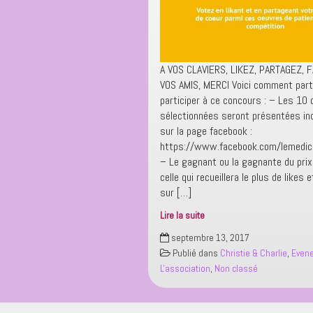
A VOS CLAVIERS, LIKEZ, PARTAGEZ, 
VOS AMIS, MERCI Voici comment parti
participer à ce concours : – Les 10
sélectionnées seront présentées ind
sur la page facebook :
https://www.facebook.com/lemedi
– Le gagnant ou la gagnante du prix 
celle qui recueillera le plus de likes
sur […]
Lire la suite
LIKEZ
septembre 13, 2017
LIKEZ
Publié dans
Christie & Charlie
,
Even
&
L'association
,
Non classé
LIKEZ
!!