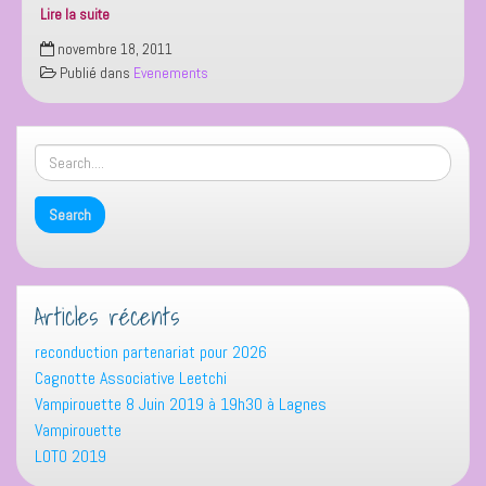
Lire la suite
Les
novembre 18, 2011
Cyclopotes
Publié dans
Evenements
à
l’assaut
du
Massif
Central
Articles récents
reconduction partenariat pour 2026
Cagnotte Associative Leetchi
Vampirouette 8 Juin 2019 à 19h30 à Lagnes
Vampirouette
LOTO 2019