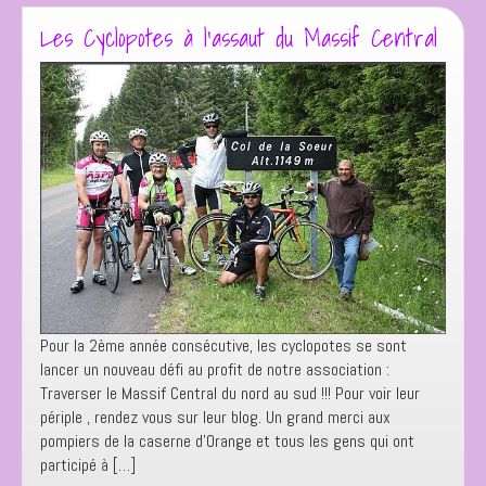
sensorielle
Les Cyclopotes à l’assaut du Massif Central
Snoezelen
Pour la 2ème année consécutive, les cyclopotes se sont
lancer un nouveau défi au profit de notre association :
Traverser le Massif Central du nord au sud !!! Pour voir leur
périple , rendez vous sur leur blog. Un grand merci aux
pompiers de la caserne d’Orange et tous les gens qui ont
participé à […]