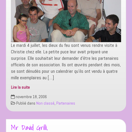
Le mardi 4 juillet, les dieux du feu sont venus rendre visite à
Christie chez elle. La petite puce leur avait préparé une
surprise. Elle souhaitait leur demander d’être les partenaires
officiels de son association. Ils ont œuvrés pendant des mois,
se sont dénudés pour un calendrier qu’ils ont vendu à quatre
mille exemplaires au […]
Lire la suite
les
novembre 18, 2006
Dieux
Publié dans
Non classé
,
Partenaires
du
Feu
Mr David Grilli,