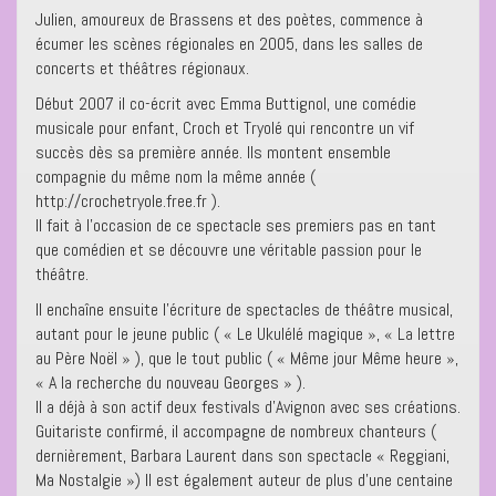
Julien, amoureux de Brassens et des poètes, commence à
écumer les scènes régionales en 2005, dans les salles de
concerts et théâtres régionaux.
Début 2007 il co-écrit avec Emma Buttignol, une comédie
musicale pour enfant, Croch et Tryolé qui rencontre un vif
succès dès sa première année. Ils montent ensemble
compagnie du même nom la même année (
http://crochetryole.free.fr ).
Il fait à l’occasion de ce spectacle ses premiers pas en tant
que comédien et se découvre une véritable passion pour le
théâtre.
Il enchaîne ensuite l’écriture de spectacles de théâtre musical,
autant pour le jeune public ( « Le Ukulélé magique », « La lettre
au Père Noël » ), que le tout public ( « Même jour Même heure »,
« A la recherche du nouveau Georges » ).
Il a déjà à son actif deux festivals d’Avignon avec ses créations.
Guitariste confirmé, il accompagne de nombreux chanteurs (
dernièrement, Barbara Laurent dans son spectacle « Reggiani,
Ma Nostalgie ») Il est également auteur de plus d’une centaine