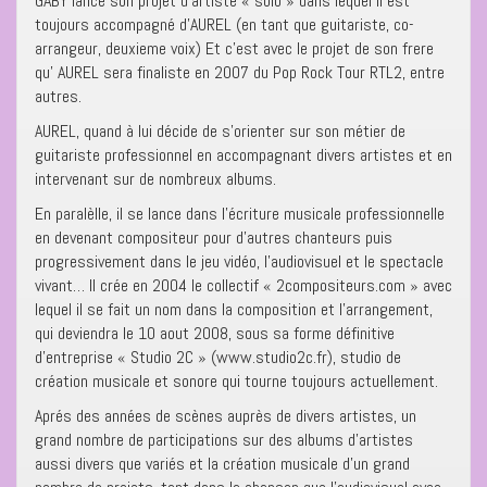
GABY lance son projet d’artiste « solo » dans lequel il est
toujours accompagné d’AUREL (en tant que guitariste, co-
arrangeur, deuxieme voix) Et c’est avec le projet de son frere
qu’ AUREL sera finaliste en 2007 du Pop Rock Tour RTL2, entre
autres.
AUREL, quand à lui décide de s’orienter sur son métier de
guitariste professionnel en accompagnant divers artistes et en
intervenant sur de nombreux albums.
En paralèlle, il se lance dans l’écriture musicale professionnelle
en devenant compositeur pour d’autres chanteurs puis
progressivement dans le jeu vidéo, l’audiovisuel et le spectacle
vivant… Il crée en 2004 le collectif « 2compositeurs.com » avec
lequel il se fait un nom dans la composition et l’arrangement,
qui deviendra le 10 aout 2008, sous sa forme définitive
d’entreprise « Studio 2C » (www.studio2c.fr), studio de
création musicale et sonore qui tourne toujours actuellement.
Aprés des années de scènes auprès de divers artistes, un
grand nombre de participations sur des albums d’artistes
aussi divers que variés et la création musicale d’un grand