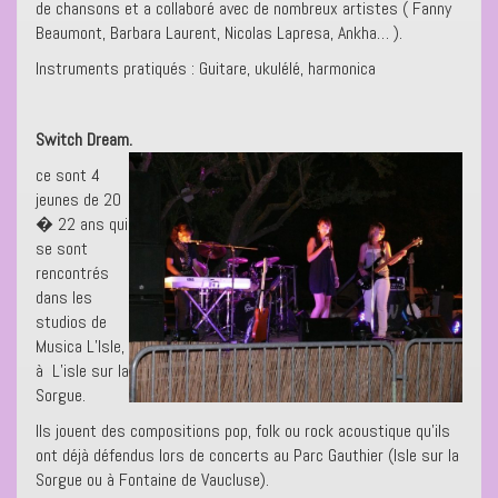
de chansons et a collaboré avec de nombreux artistes ( Fanny
Beaumont, Barbara Laurent, Nicolas Lapresa, Ankha… ).
Instruments pratiqués : Guitare, ukulélé, harmonica
Switch Dream.
ce sont 4
jeunes de 20
� 22 ans qui
se sont
rencontrés
dans les
studios de
Musica L’Isle,
à L’isle sur la
Sorgue.
Ils jouent des compositions pop, folk ou rock acoustique qu’ils
ont déjà défendus lors de concerts au Parc Gauthier (Isle sur la
Sorgue ou à Fontaine de Vaucluse).