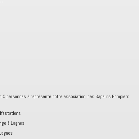
 :
ion 5 personnes à représenté notre association, des Sapeurs Pompiers
ifestations
ange à Lagnes
 Lagnes