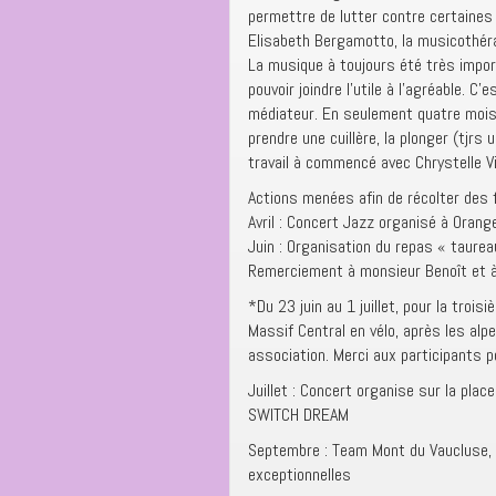
permettre de lutter contre certaines 
Elisabeth Bergamotto, la musicothérap
La musique à toujours été très import
pouvoir joindre l’utile à l’agréable. C
médiateur. En seulement quatre mois
prendre une cuillère, la plonger (tjr
travail à commencé avec Chrystelle Vi
Actions menées afin de récolter des
Avril : Concert Jazz organisé à Oran
Juin : Organisation du repas « taure
Remerciement à monsieur Benoît et à
*Du 23 juin au 1 juillet, pour la troi
Massif Central en vélo, après les alp
association. Merci aux participants 
Juillet : Concert organise sur la pla
SWITCH DREAM
Septembre : Team Mont du Vaucluse, 
exceptionnelles