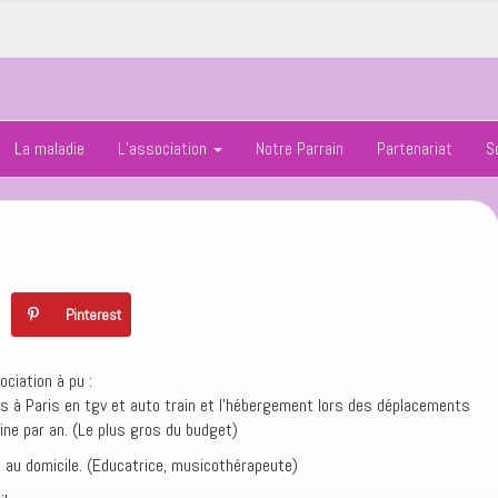
La maladie
L’association
Notre Parrain
Partenariat
S
Pinterest
ociation à pu :
rs à Paris en tgv et auto train et l’hébergement lors des déplacements
aine par an. (Le plus gros du budget)
s au domicile. (Educatrice, musicothérapeute)