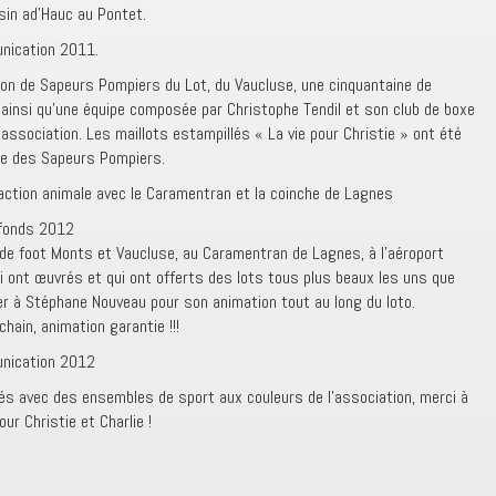
in ad’Hauc au Pontet.
nication 2011.
tion de Sapeurs Pompiers du Lot, du Vaucluse, une cinquantaine de
ainsi qu’une équipe composée par Christophe Tendil et son club de boxe
association. Les maillots estampillés « La vie pour Christie » ont été
ale des Sapeurs Pompiers.
traction animale avec le Caramentran et la coinche de Lagnes
 fonds 2012
b de foot Monts et Vaucluse, au Caramentran de Lagnes, à l’aéroport
i ont œuvrés et qui ont offerts des lots tous plus beaux les uns que
ier à Stéphane Nouveau pour son animation tout au long du loto.
ain, animation garantie !!!
nication 2012
sés avec des ensembles de sport aux couleurs de l’association, merci à
ur Christie et Charlie !