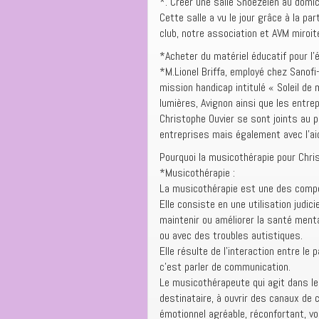
*. Créer une salle Snoezelen au domici
Cette salle a vu le jour grâce à la par
club, notre association et AVM miroite
*Acheter du matériel éducatif pour l’é
*M.Lionel Briffa, employé chez Sanof
mission handicap intitulé « Soleil de 
lumières, Avignon ainsi que les entr
Christophe Ouvier se sont joints au pr
entreprises mais également avec l’a
Pourquoi la musicothérapie pour Chris
*Musicothérapie :
La musicothérapie est une des compo
Elle consiste en une utilisation judi
maintenir ou améliorer la santé menta
ou avec des troubles autistiques.
Elle résulte de l’interaction entre le
c’est parler de communication.
Le musicothérapeute qui agit dans le
destinataire, à ouvrir des canaux de 
émotionnel agréable, réconfortant, voi