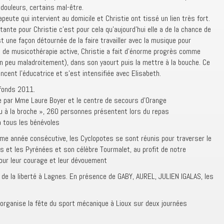
douleurs, certains mal-être.
eute qui intervient au domicile et Christie ont tissé un lien très fort.
ante pour Christie c’est pour cela qu’aujourd’hui elle a de la chance de
’est une façon détournée de la faire travailler avec la musique pour
 de musicothérapie active, Christie a fait d’énorme progrès comme
s un peu maladroitement), dans son yaourt puis la mettre à la bouche. Ce
ncent l’éducatrice et s’est intensifiée avec Elisabeth.
 fonds 2011.
ge par Mme Laure Boyer et le centre de secours d’Orange
au à la broche », 260 personnes présentent lors du repas
 tous les bénévoles
sième année consécutive, les Cyclopotes se sont réunis pour traverser le
es et les Pyrénées et son célèbre Tourmalet, au profit de notre
pour leur courage et leur dévouement
ce de la liberté à Lagnes. En présence de GABY, AUREL, JULIEN IGALAS, les
organise la fête du sport mécanique à Lioux sur deux journées