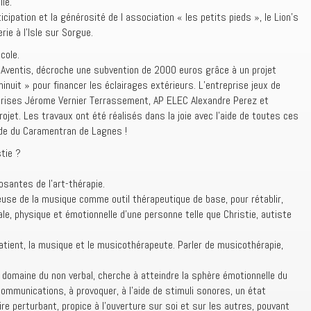
le.
ticipation et la générosité de l association « les petits pieds », le Lion’s
rie à l’Isle sur Sorgue.
cole.
i-Aventis, décroche une subvention de 2000 euros grâce à un projet
minuit » pour financer les éclairages extérieurs. L’entreprise jeux de
eprises Jérome Vernier Terrassement, AP ELEC Alexandre Perez et
ojet. Les travaux ont été réalisés dans la joie avec l’aide de toutes ces
ide du Caramentran de Lagnes !
tie ?
santes de l’art-thérapie.
cieuse de la musique comme outil thérapeutique de base, pour rétablir,
le, physique et émotionnelle d’une personne telle que Christie, autiste
 patient, la musique et le musicothérapeute. Parler de musicothérapie,
 domaine du non verbal, cherche à atteindre la sphère émotionnelle du
communications, à provoquer, à l’aide de stimuli sonores, un état
re perturbant, propice à l’ouverture sur soi et sur les autres, pouvant