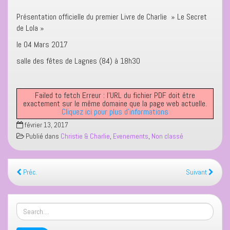
Présentation officielle du premier Livre de Charlie » Le Secret
de Lola »
le 04 Mars 2017
salle des fêtes de Lagnes (84) à 18h30
Failed to fetch Erreur : l’URL du fichier PDF doit être
exactement sur le même domaine que la page web actuelle.
Cliquez ici pour plus d’informations
février 13, 2017
Publié dans
Christie & Charlie
,
Evenements
,
Non classé
Préc.
Suivant