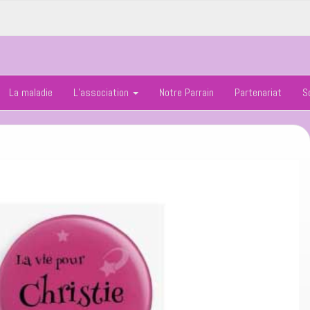
La maladie
L’association
Notre Parrain
Partenariat
S