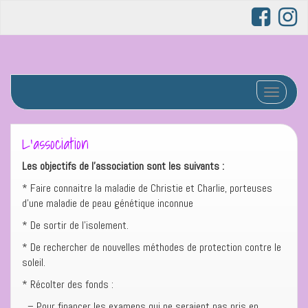
Afficher/
L’association
Les objectifs de l’association sont les suivants :
* Faire connaitre la maladie de Christie et Charlie, porteuses
d’une maladie de peau génétique inconnue
* De sortir de l’isolement.
* De rechercher de nouvelles méthodes de protection contre le
soleil.
* Récolter des fonds :
– Pour financer les examens qui ne seraient pas pris en